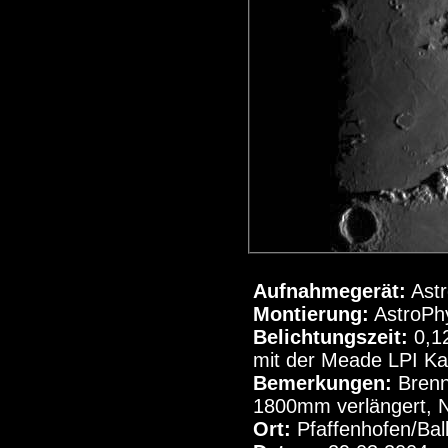
Aufnahmegerät:
Astr
Montierung:
AstroPh
Belichtungszeit:
0,12
mit der Meade LPI K
Bemerkungen:
Brenn
1800mm verlängert, N
Ort:
Pfaffenhofen/Bal